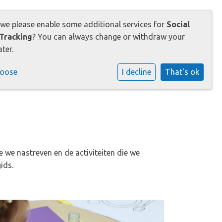
 we please enable some additional services for
Social
Tracking
? You can always change or withdraw your
Praktische informatie
Contact
ter.
hoose
I decline
That's ok
e we nastreven en de activiteiten die we
ids.